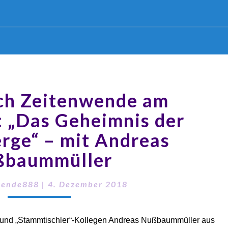
ch Zeitenwende am
: „Das Geheimnis der
rge“ – mit Andreas
ßbaummüller
wende888
|
4. Dezember 2018
 und „Stammtischler“-Kollegen Andreas Nußbaummüller aus