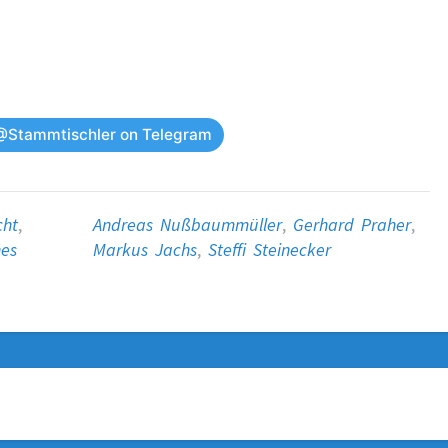
@Stammtischler on Telegram
cht
,
Andreas Nußbaummüller
,
Gerhard Praher
,
nes
Markus Jachs
,
Steffi Steinecker