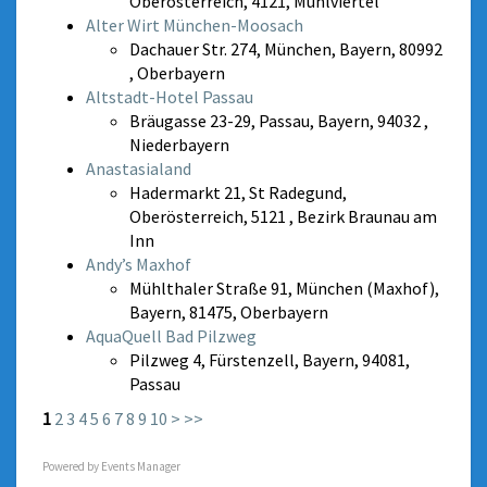
Oberösterreich, 4121, Mühlviertel
Alter Wirt München-Moosach
Dachauer Str. 274, München, Bayern, 80992
, Oberbayern
Altstadt-Hotel Passau
Bräugasse 23-29, Passau, Bayern, 94032 ,
Niederbayern
Anastasialand
Hadermarkt 21, St Radegund,
Oberösterreich, 5121 , Bezirk Braunau am
Inn
Andy’s Maxhof
Mühlthaler Straße 91, München (Maxhof),
Bayern, 81475, Oberbayern
AquaQuell Bad Pilzweg
Pilzweg 4, Fürstenzell, Bayern, 94081,
Passau
1
2
3
4
5
6
7
8
9
10
>
>>
Powered by
Events Manager