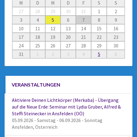
M
D
M
D
F
S
S
27
28
29
30
31
1
2
3
4
5
6
7
8
9
10
11
12
13
14
15
16
17
18
19
20
21
22
23
24
25
26
27
28
29
30
31
1
2
3
4
5
6
VERANSTALTUNGEN
Aktiviere Deinen Lichtkörper (Merkaba) - Übergang
auf die Neue Erde: Seminar mit Lydia Gruber, Alfred &
Steffi Steinecker in Ansfelden (OÖ)
05.09.2026 - Samstag - 06.09.2026 - Sonntag
Ansfelden, Österreich