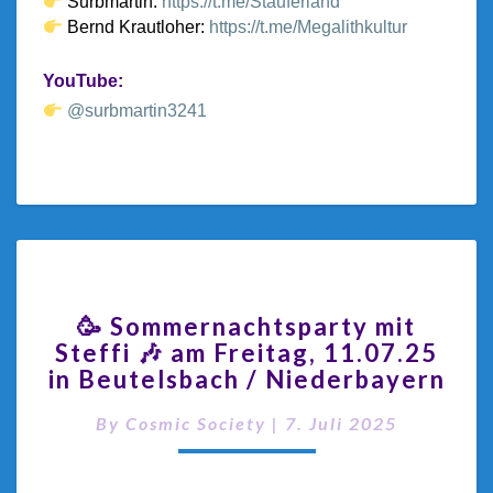
Surbmartin:
https://t.me/Stauferland
Bernd Krautloher:
https://t.me/Megalithkultur
YouTube:
@surbmartin3241
🥳 Sommernachtsparty mit
Steffi 🎶 am Freitag, 11.07.25
in Beutelsbach / Niederbayern
By
Cosmic Society
|
7. Juli 2025