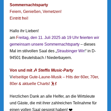
Sommernachtsparty
Feiern, Genießen, Vernetzen!
Eintritt frei!
Hallo ihr Lieben!
am
F
reitag, den 11. Juli 2025 ab 19 Uhr feierten wir
gemeinsam unsere Sommernachtsparty
– dieses
Mal im stilvollen Saal des „
Straubinger Wir
t
“ in D-
94501 Beutelsbach / Niederbayern.
Von und mit 🎶
Steffis Music-Party
V
ielseitige Gute-Laune-Musik – Hits der 60er, 70er,
80er & aktuelle Charts! 🕺💃
Herzlichen Dank an alle Helfer, an die Wirtsleute
und Gäste, die mit ihrer zahlreichen Teilnahme für
einen vollen Saal gesorgt haben! ❤️