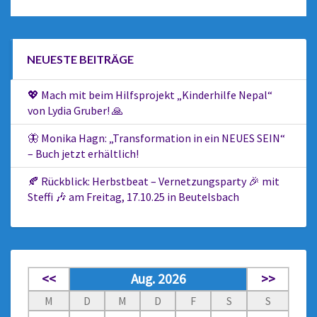
NEUESTE BEITRÄGE
💖 Mach mit beim Hilfsprojekt „Kinderhilfe Nepal“
von Lydia Gruber! 🙏
🦋 Monika Hagn: „Transformation in ein NEUES SEIN“
– Buch jetzt erhältlich!
🍂 Rückblick: Herbstbeat – Vernetzungsparty 🎉 mit
Steffi 🎶 am Freitag, 17.10.25 in Beutelsbach
<<
Aug. 2026
>>
M
D
M
D
F
S
S