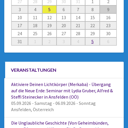
27
28
29
30
31
1
2
3
4
5
6
7
8
9
10
11
12
13
14
15
16
17
18
19
20
21
22
23
24
25
26
27
28
29
30
31
1
2
3
4
5
6
VERANSTALTUNGEN
Aktiviere Deinen Lichtkörper (Merkaba) - Übergang
auf die Neue Erde: Seminar mit Lydia Gruber, Alfred &
Steffi Steinecker in Ansfelden (OÖ)
05.09.2026 - Samstag - 06.09.2026 - Sonntag
Ansfelden, Österreich
Die Unglaubliche Geschichte (Von Geheimbünden,