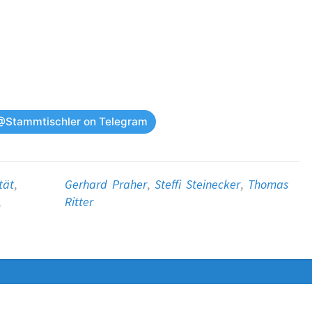
@Stammtischler on Telegram
tät
,
Gerhard Praher
,
Steffi Steinecker
,
Thomas
,
Ritter