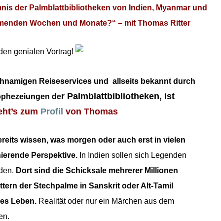
nis der Palmblattbibliotheken von Indien, Myanmar und
mmenden Wochen und Monate?“ – mit Thomas Ritter
den genialen Vortrag!
ichnamigen Reiseservices und allseits bekannt durch
r Palmblattbibliotheken, is
t
rophezeiungen de
eht’s zum
Profil
von Thomas
reits wissen, was morgen oder auch erst in vielen
nierende Perspektive.
In Indien sollen sich Legenden
den.
Dort sind die Schicksale mehrerer Millionen
ern der Stechpalme in Sanskrit oder Alt-Tamil
des Leben.
Realität oder nur ein Märchen aus dem
en.