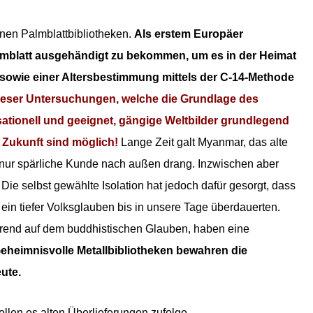
nen Palmblattbibliotheken.
Als erstem Europäer
lmblatt ausgehändigt zu bekommen, um es in der Heimat
sowie einer Altersbestimmung mittels der C-14-Methode
ieser Untersuchungen, welche
die Grundlage des
sationell und geeignet, gängige Weltbilder grundlegend
 Zukunft sind möglich!
Lange Zeit galt Myanmar, das alte
nur spärliche Kunde nach außen drang. Inzwischen aber
ie selbst gewählte Isolation hat jedoch dafür gesorgt, dass
ein tiefer Volksglauben bis in unsere Tage überdauerten.
erend auf dem buddhistischen Glauben, haben eine
eheimnisvolle Metallbibliotheken bewahren die
eute.
sollen es alten Überlieferungen zufolge