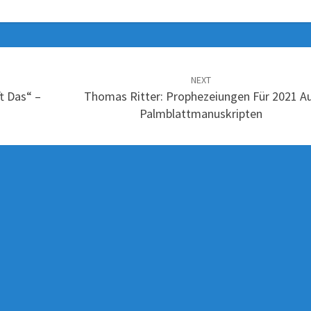
NEXT
t Das“ –
Thomas Ritter: Prophezeiungen Für 2021 A
Palmblatt­manuskripten