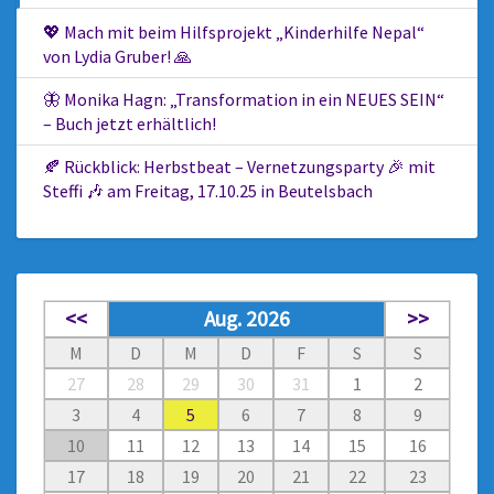
💖 Mach mit beim Hilfsprojekt „Kinderhilfe Nepal“
von Lydia Gruber! 🙏
🦋 Monika Hagn: „Transformation in ein NEUES SEIN“
– Buch jetzt erhältlich!
🍂 Rückblick: Herbstbeat – Vernetzungsparty 🎉 mit
Steffi 🎶 am Freitag, 17.10.25 in Beutelsbach
<<
Aug. 2026
>>
M
D
M
D
F
S
S
27
28
29
30
31
1
2
3
4
5
6
7
8
9
10
11
12
13
14
15
16
17
18
19
20
21
22
23