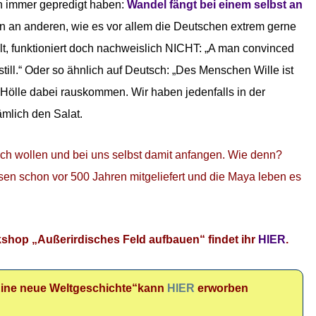
n immer gepredigt haben:
Wandel fängt bei einem selbst an
n anderen, wie es vor allem die Deutschen extrem gerne
lt, funktioniert doch nachweislich NICHT: „A man convinced
 still.“ Oder so ähnlich auf Deutsch: „Des Menschen Wille ist
Hölle dabei rauskommen. Wir haben jedenfalls in der
ämlich den Salat.
lich wollen und bei uns selbst damit anfangen. Wie denn?
n schon vor 500 Jahren mitgeliefert und die Maya leben es
kshop „Außerirdisches Feld aufbauen“ findet ihr
HIER
.
ine neue Weltgeschichte“kann
HIER
erworben