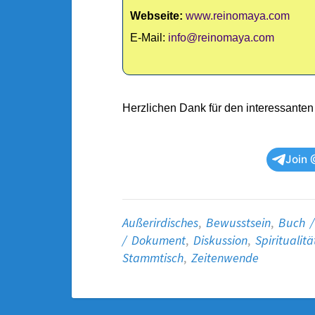
Webseite:
www.reinomaya.com
E-Mail:
info@reinomaya.com
Herzlichen Dank für den interessanten
Join 
Außerirdisches
,
Bewusstsein
,
Buch /
/ Dokument
,
Diskussion
,
Spiritualitä
Stammtisch
,
Zeitenwende