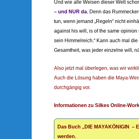
Und wie alle Weisen dieser Welt scho
– und NUR da.
Denn das Rummeckern a
tun, wenn jemand „Regeln“ nicht einhä
against his will, is of the same opinion
sein Himmelreich.“ Kann auch mal die 
Gesamtheit, was jeder einzelne will, n
Also jetzt mal überlegen, was wir wirk
Auch die Lösung haben die Maya-Weise
durc
hgängig vor.
Informationen zu Silkes Online-Wor
Das Buch „DIE MAYAKÖNIGIN – E
werden.