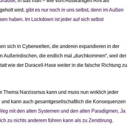
Zuhause
, in das man – wie vom Auswärtigen Amt als
geholt wird,
gibt es nur noch in uns selbst, denn im Außen
ssen haben. Im Lockdown ist jeder auf sich selbst
ten sich in Cyberwelten, die anderen expandieren in der
Außerirdischen, die endlich mal „durchkommen“, weil der
att wie der Duracell-Hase weiter in die falsche Richtung zu
um Thema Narzissmus kann und muss nun wirklich jeder
t, und kann auch gesamtgesellschaftlich die Konsequenzen
Weg mit den alten Systemen und den alten Paradigmen, Ja
tlich zu nichts anderem führen kann als zu Zerstörung.