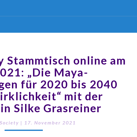
y Stammtisch online am
2021: „Die Maya-
gen für 2020 bis 2040
rklichkeit“ mit der
in Silke Grasreiner
Society
|
17. November 2021