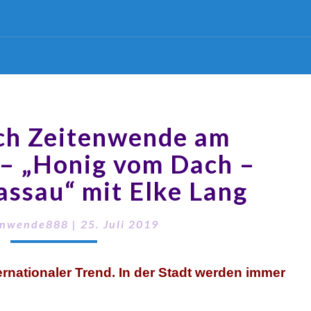
ch Zeitenwende am
 – „Honig vom Dach –
assau“ mit Elke Lang
enwende888
|
25. Juli 2019
ernationaler Trend.
In der Stadt werden immer