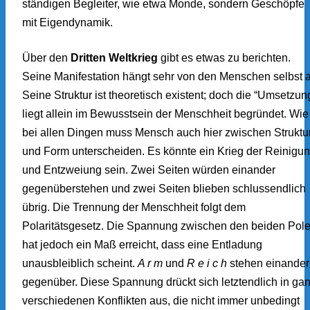
ständigen Begleiter, wie etwa Monde, sondern Geschöpfe
mit Eigendynamik.
Über den
Dritten Weltkrieg
gibt es etwas zu berichten.
Seine Manifestation hängt sehr von den Menschen selbst 
Seine Struktur ist theoretisch existent; doch die “Umsetzun
liegt allein im Bewusstsein der Menschheit begründet. Wie
bei allen Dingen muss Mensch auch hier zwischen Struktu
und Form unterscheiden. Es könnte ein Krieg der Reinigu
und Entzweiung sein. Zwei Seiten würden einander
gegenüberstehen und zwei Seiten blieben schlussendlich
übrig. Die Trennung der Menschheit folgt dem
Polaritätsgesetz. Die Spannung zwischen den beiden Pol
hat jedoch ein Maß erreicht, dass eine Entladung
unausbleiblich scheint.
A r m
und
R e i c h
stehen einander
gegenüber. Diese Spannung drückt sich letztendlich in ga
verschiedenen Konflikten aus, die nicht immer unbedingt