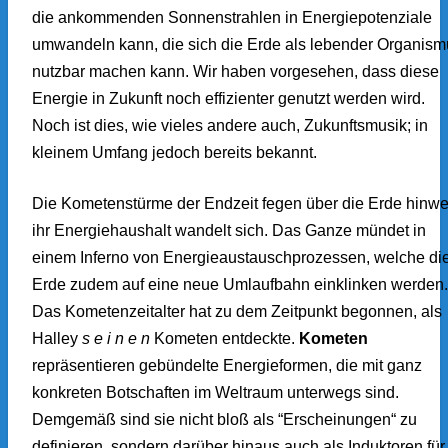
die ankommenden Sonnenstrahlen in Energiepotenziale
umwandeln kann, die sich die Erde als lebender Organism
nutzbar machen kann. Wir haben vorgesehen, dass diese
Energie in Zukunft noch effizienter genutzt werden wird.
Noch ist dies, wie vieles andere auch, Zukunftsmusik; in
kleinem Umfang jedoch bereits bekannt.
Die Kometenstürme der Endzeit fegen über die Erde hinwe
ihr Energiehaushalt wandelt sich. Das Ganze mündet in
einem Inferno von Energieaustauschprozessen, welche di
Erde zudem auf eine neue Umlaufbahn einklinken werden.
Das Kometenzeitalter hat zu dem Zeitpunkt begonnen, als
Halley
s e i n e n
Kometen entdeckte.
Kometen
repräsentieren gebündelte Energieformen, die mit ganz
konkreten Botschaften im Weltraum unterwegs sind.
Demgemäß sind sie nicht bloß als “Erscheinungen“ zu
definieren, sondern darüber hinaus auch als Induktoren für