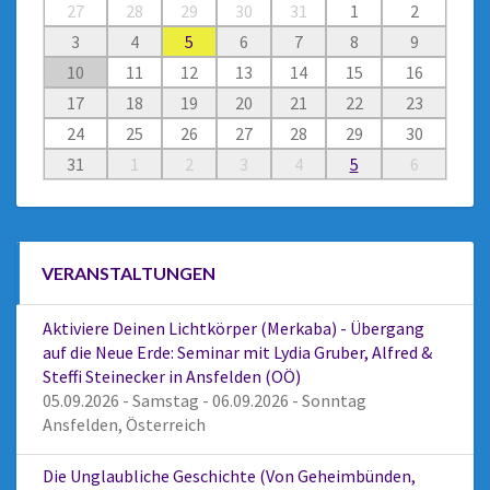
27
28
29
30
31
1
2
3
4
5
6
7
8
9
10
11
12
13
14
15
16
17
18
19
20
21
22
23
24
25
26
27
28
29
30
31
1
2
3
4
5
6
VERANSTALTUNGEN
Aktiviere Deinen Lichtkörper (Merkaba) - Übergang
auf die Neue Erde: Seminar mit Lydia Gruber, Alfred &
Steffi Steinecker in Ansfelden (OÖ)
05.09.2026 - Samstag - 06.09.2026 - Sonntag
Ansfelden, Österreich
Die Unglaubliche Geschichte (Von Geheimbünden,