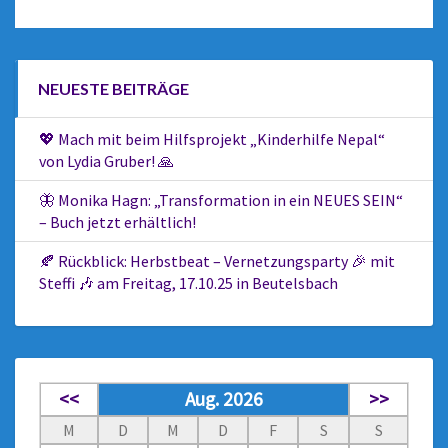
NEUESTE BEITRÄGE
💖 Mach mit beim Hilfsprojekt „Kinderhilfe Nepal“
von Lydia Gruber! 🙏
🦋 Monika Hagn: „Transformation in ein NEUES SEIN“
– Buch jetzt erhältlich!
🍂 Rückblick: Herbstbeat – Vernetzungsparty 🎉 mit
Steffi 🎶 am Freitag, 17.10.25 in Beutelsbach
<<
Aug. 2026
>>
M
D
M
D
F
S
S