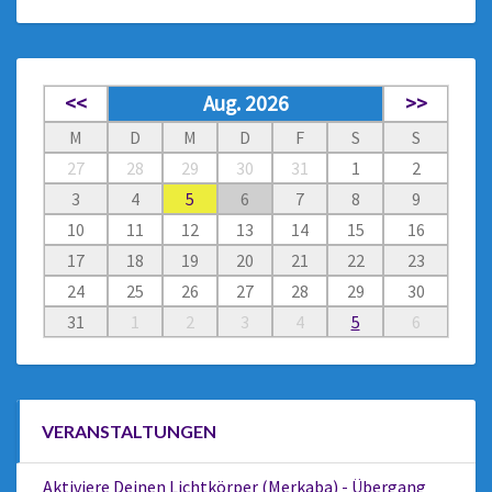
<<
Aug. 2026
>>
M
D
M
D
F
S
S
27
28
29
30
31
1
2
3
4
5
6
7
8
9
10
11
12
13
14
15
16
17
18
19
20
21
22
23
24
25
26
27
28
29
30
31
1
2
3
4
5
6
VERANSTALTUNGEN
Aktiviere Deinen Lichtkörper (Merkaba) - Übergang