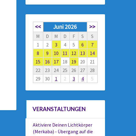
<<
Juni 2026
>>
M
D
M
D
F
S
S
1
2
3
4
5
6
7
8
9
10
11
12
13
14
15
16
17
18
19
20
21
22
23
24
25
26
27
28
29
30
1
2
3
4
5
VERANSTALTUNGEN
Aktiviere Deinen Lichtkörper
(Merkaba) - Übergang auf die