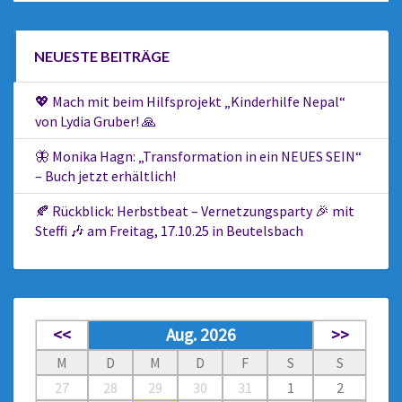
NEUESTE BEITRÄGE
💖 Mach mit beim Hilfsprojekt „Kinderhilfe Nepal“
von Lydia Gruber! 🙏
🦋 Monika Hagn: „Transformation in ein NEUES SEIN“
– Buch jetzt erhältlich!
🍂 Rückblick: Herbstbeat – Vernetzungsparty 🎉 mit
Steffi 🎶 am Freitag, 17.10.25 in Beutelsbach
<<
Aug. 2026
>>
M
D
M
D
F
S
S
27
28
29
30
31
1
2