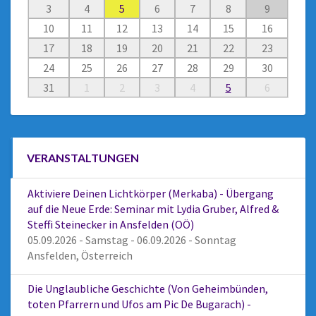
3
4
5
6
7
8
9
10
11
12
13
14
15
16
17
18
19
20
21
22
23
24
25
26
27
28
29
30
31
1
2
3
4
5
6
VERANSTALTUNGEN
Aktiviere Deinen Lichtkörper (Merkaba) - Übergang
auf die Neue Erde: Seminar mit Lydia Gruber, Alfred &
Steffi Steinecker in Ansfelden (OÖ)
05.09.2026 - Samstag - 06.09.2026 - Sonntag
Ansfelden, Österreich
Die Unglaubliche Geschichte (Von Geheimbünden,
toten Pfarrern und Ufos am Pic De Bugarach) -