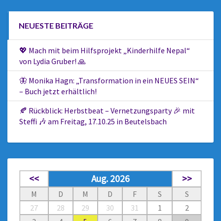
NEUESTE BEITRÄGE
💖 Mach mit beim Hilfsprojekt „Kinderhilfe Nepal“
von Lydia Gruber! 🙏
🦋 Monika Hagn: „Transformation in ein NEUES SEIN“
– Buch jetzt erhältlich!
🍂 Rückblick: Herbstbeat – Vernetzungsparty 🎉 mit
Steffi 🎶 am Freitag, 17.10.25 in Beutelsbach
<<
Aug. 2026
>>
M
D
M
D
F
S
S
27
28
29
30
31
1
2