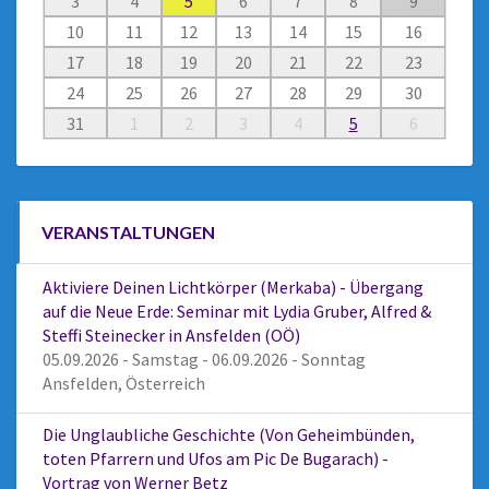
3
4
5
6
7
8
9
10
11
12
13
14
15
16
17
18
19
20
21
22
23
24
25
26
27
28
29
30
31
1
2
3
4
5
6
VERANSTALTUNGEN
Aktiviere Deinen Lichtkörper (Merkaba) - Übergang
auf die Neue Erde: Seminar mit Lydia Gruber, Alfred &
Steffi Steinecker in Ansfelden (OÖ)
05.09.2026 - Samstag - 06.09.2026 - Sonntag
Ansfelden, Österreich
Die Unglaubliche Geschichte (Von Geheimbünden,
toten Pfarrern und Ufos am Pic De Bugarach) -
Vortrag von Werner Betz