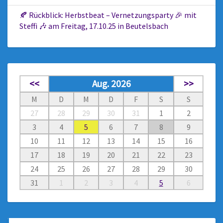
🍂 Rückblick: Herbstbeat – Vernetzungsparty 🎉 mit
Steffi 🎶 am Freitag, 17.10.25 in Beutelsbach
<<
Aug. 2026
>>
M
D
M
D
F
S
S
27
28
29
30
31
1
2
3
4
5
6
7
8
9
10
11
12
13
14
15
16
17
18
19
20
21
22
23
24
25
26
27
28
29
30
31
1
2
3
4
5
6