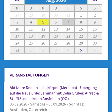
<<
Aug. 2026
>>
M
D
M
D
F
S
S
27
28
29
30
31
1
2
3
4
5
6
7
8
9
10
11
12
13
14
15
16
17
18
19
20
21
22
23
24
25
26
27
28
29
30
31
1
2
3
4
5
6
VERANSTALTUNGEN
Aktiviere Deinen Lichtkörper (Merkaba) - Übergang
auf die Neue Erde: Seminar mit Lydia Gruber, Alfred &
Steffi Steinecker in Ansfelden (OÖ)
05.09.2026 - Samstag - 06.09.2026 - Sonntag
Ansfelden, Österreich