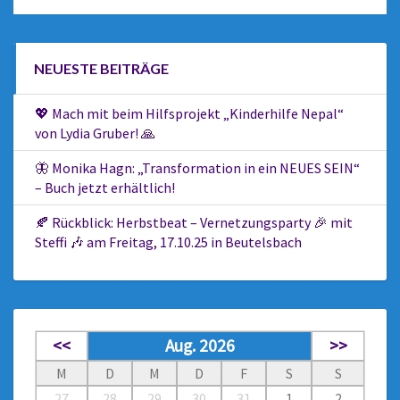
NEUESTE BEITRÄGE
💖 Mach mit beim Hilfsprojekt „Kinderhilfe Nepal“
von Lydia Gruber! 🙏
🦋 Monika Hagn: „Transformation in ein NEUES SEIN“
– Buch jetzt erhältlich!
🍂 Rückblick: Herbstbeat – Vernetzungsparty 🎉 mit
Steffi 🎶 am Freitag, 17.10.25 in Beutelsbach
<<
Aug. 2026
>>
M
D
M
D
F
S
S
27
28
29
30
31
1
2