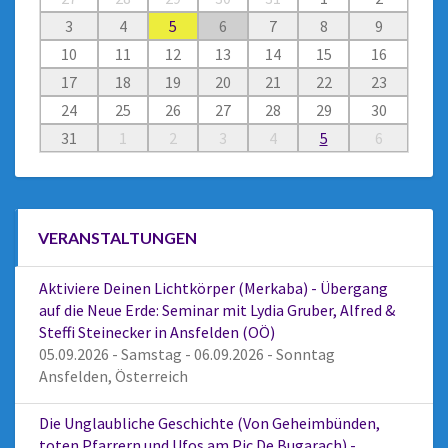
3
4
5
6
7
8
9
10
11
12
13
14
15
16
17
18
19
20
21
22
23
24
25
26
27
28
29
30
31
1
2
3
4
5
6
VERANSTALTUNGEN
Aktiviere Deinen Lichtkörper (Merkaba) - Übergang
auf die Neue Erde: Seminar mit Lydia Gruber, Alfred &
Steffi Steinecker in Ansfelden (OÖ)
05.09.2026 - Samstag - 06.09.2026 - Sonntag
Ansfelden, Österreich
Die Unglaubliche Geschichte (Von Geheimbünden,
toten Pfarrern und Ufos am Pic De Bugarach) -