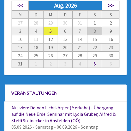
<<
Aug. 2026
>>
M
D
M
D
F
S
S
27
28
29
30
31
1
2
3
4
5
6
7
8
9
10
11
12
13
14
15
16
17
18
19
20
21
22
23
24
25
26
27
28
29
30
31
1
2
3
4
5
6
VERANSTALTUNGEN
Aktiviere Deinen Lichtkörper (Merkaba) - Übergang
auf die Neue Erde: Seminar mit Lydia Gruber, Alfred &
Steffi Steinecker in Ansfelden (OÖ)
05.09.2026 - Samstag - 06.09.2026 - Sonntag