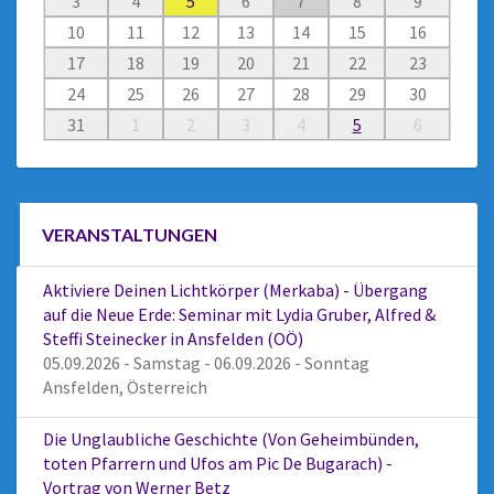
3
4
5
6
7
8
9
10
11
12
13
14
15
16
17
18
19
20
21
22
23
24
25
26
27
28
29
30
31
1
2
3
4
5
6
VERANSTALTUNGEN
Aktiviere Deinen Lichtkörper (Merkaba) - Übergang
auf die Neue Erde: Seminar mit Lydia Gruber, Alfred &
Steffi Steinecker in Ansfelden (OÖ)
05.09.2026 - Samstag - 06.09.2026 - Sonntag
Ansfelden, Österreich
Die Unglaubliche Geschichte (Von Geheimbünden,
toten Pfarrern und Ufos am Pic De Bugarach) -
Vortrag von Werner Betz