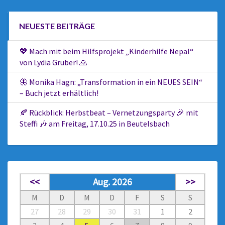
NEUESTE BEITRÄGE
💖 Mach mit beim Hilfsprojekt „Kinderhilfe Nepal“
von Lydia Gruber! 🙏
🦋 Monika Hagn: „Transformation in ein NEUES SEIN“
– Buch jetzt erhältlich!
🍂 Rückblick: Herbstbeat – Vernetzungsparty 🎉 mit
Steffi 🎶 am Freitag, 17.10.25 in Beutelsbach
<<
Aug. 2026
>>
M
D
M
D
F
S
S
27
28
29
30
31
1
2