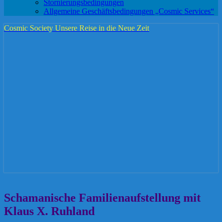
Stornierungsbedingungen
Allgemeine Geschäftsbedingungen „Cosmic Services“
Cosmic Society
Unsere Reise in die Neue Zeit
Schamanische
Schamanische Familienaufstellung mit
Familienaufstellung
Klaus X. Ruhland
mit
Klaus