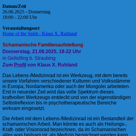
X.
Datum/Zeit
Ruhland
26.06.2025 - Donnerstag
18:00 - 22:00 Uhr
Veranstaltungsort
Home of the Spirit - Klaus X. Ruhland
Schamanische Familienaufstellung
Donnerstag, 21.08.2025, 18-22 Uhr
in Geltolfing b. Straubing
Zum
Profil
von Klaus X. Ruhland
Das Lebens-/Medizinrad ist ein Werkzeug, mit dem bereits
unsere Vorfahren verschiedener Kulturen und Volksstämme
in Europa, Nordamerika oder auch der Mongolei arbeiteten.
Erst in neuester Zeit wird das volle Spektrum dieses
kraftvollen Werkzeugs entdeckt und von der eigenständigen
Selbstreflexion bis in psychotherapeutische Bereiche
wirksam eingesetzt.
Die Arbeit mit dem Lebens-/Medizinrad ist ein Bestandteil der
schamanischen Arbeit. Man könnte es auch als Heilungs-,
Kraft- oder Visionsrad bezeichnen, da im Schamanischen
alles was heilsam ist, als Medizin bezeichnet werden kann.