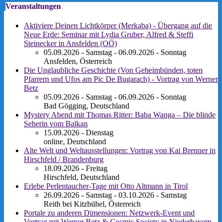
Veranstaltungen
Aktiviere Deinen Lichtkörper (Merkaba) - Übergang auf die
Neue Erde: Seminar mit Lydia Gruber, Alfred & Steffi
Steinecker in Ansfelden (OÖ)
05.09.2026 - Samstag - 06.09.2026 - Sonntag
Ansfelden, Österreich
Die Unglaubliche Geschichte (Von Geheimbünden, toten
Pfarrern und Ufos am Pic De Bugarach) - Vortrag von Werner
Betz
05.09.2026 - Samstag - 06.09.2026 - Sonntag
Bad Gögging, Deutschland
Mystery Abend mit Thomas Ritter: Baba Wanga – Die blinde
Seherin vom Balkan
15.09.2026 - Dienstag
online, Deutschland
Alte Welt und Weltausstellungen: Vortrag von Kai Brenner in
Hirschfeld / Brandenburg
18.09.2026 - Freitag
Hirschfeld, Deutschland
Erlebe Perlentaucher-Tage mit Otto Altmann in Tirol
26.09.2026 - Samstag - 03.10.2026 - Samstag
Reith bei Kitzbühel, Österreich
Portale zu anderen Dimensionen: Netzwerk-Event und
Vortrag mit Werner Betz & Cosmic Society in Niederbayern