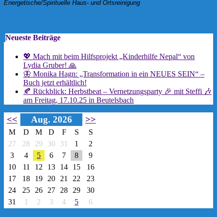
Energetische/Spirituelle Haus- und Ortsreinigung
Neueste Beiträge
💖 Mach mit beim Hilfsprojekt „Kinderhilfe Nepal“ von
Lydia Gruber! 🙏
🦋 Monika Hagn: „Transformation in ein NEUES SEIN“ –
Buch jetzt erhältlich!
🍂 Rückblick: Herbstbeat – Vernetzungsparty 🎉 mit Steffi 🎶
am Freitag, 17.10.25 in Beutelsbach
<<
Aug. 2026
>>
M
D
M
D
F
S
S
27
28
29
30
31
1
2
3
4
5
6
7
8
9
10
11
12
13
14
15
16
17
18
19
20
21
22
23
24
25
26
27
28
29
30
31
1
2
3
4
5
6