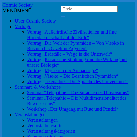
Cosmic Society
Search
Search
MENÜ
MENÜ
for:
for:
Finde
Finde
Über Cosmic Society
Vorträge
Vortrag „Außerirdische Zivilisationen und ihre
Hinterlassenschaft auf der Erde“
Vortrag „Die Welt der Pyramiden – Von Visoko in
Bosnien bis Gizeh in Ägypten“
Vortrag „Erdställe – Wege in die Unterwelt“
Vortrag „Kosmische Strahlung und die Wirkung auf
unsere Biologie“
Vortrag „Mysterien der Archäologie“
Vortrag „Visoko – Die Bosnischen Pyramiden“
Vortrag „Telepathie – Die Sprache des Universums“
Seminare & Workshops
Seminar "Telepathie – Die Sprache des Universums"
Seminar „Telepathie – Die Multidimensionalität des
Bewusstseins“
Workshop „Der Umgang mit Rute und Pendel“
Veranstaltungen
Veranstaltungen
Veranstaltungsorte
Veranstaltungskategorien
Referenten + Events