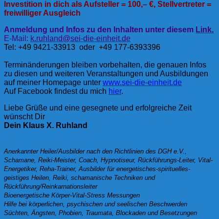
Investition in dich als Aufsteller = 100,– €, Stellvertreter =
freiwilliger Ausgleich
Anmeldung und Infos zu den Inhalten unter diesem
Link.
E-Mail:
k.ruhland@sei-die-einheit.de
Tel: +49 9421-33913 oder +49 177-6393396
Terminänderungen bleiben vorbehalten, die genauen Infos
zu diesen und weiteren Veranstaltungen und Ausbildungen
auf meiner Homepage unter
www.sei-die-einheit.de
Auf Facebook findest du mich
hier
.
Liebe Grüße und eine gesegnete und erfolgreiche Zeit
wünscht Dir
Dein Klaus X. Ruhland
Anerkannter Heiler/Ausbilder nach den Richtlinien des DGH e.V.,
Schamane, Reiki-Meister, Coach, Hypnotiseur, Rückführungs-Leiter, Vital-
Energetiker, Reha-Trainer, Ausbilder für energetisches-spirituelles-
geistiges Heilen, Reiki, schamanische Techniken und
Rückführung/Reinkarnationsleiter
Bioenergetische Körper-Vital-Stress Messungen
Hilfe bei körperlichen, psychischen und seelischen Beschwerden
Süchten, Ängsten, Phobien, Traumata, Blockaden und Besetzungen