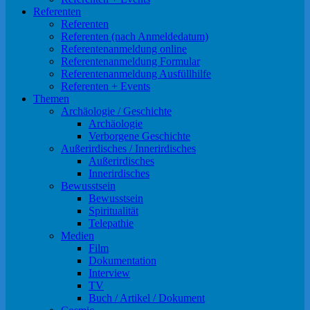
Referenten
Referenten
Referenten (nach Anmeldedatum)
Referentenanmeldung online
Referentenanmeldung Formular
Referentenanmeldung Ausfüllhilfe
Referenten + Events
Themen
Archäologie / Geschichte
Archäologie
Verborgene Geschichte
Außerirdisches / Innerirdisches
Außerirdisches
Innerirdisches
Bewusstsein
Bewusstsein
Spiritualität
Telepathie
Medien
Film
Dokumentation
Interview
TV
Buch / Artikel / Dokument