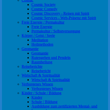
Cosmic
Cosmic Society
Cosmic Comedy
Cosmic Discovery - Reisen mit Spirit
Cosmic Services - Web-Präsenz mit Spirit
Freie Energie / Permakultur
Freie Energie
Permakultur / Selbstversorgung
Körper / Geist / Seele
Meditation
Heilmethoden
Geomantie
Geomantie
Rutengehen und Pendeln
Raumheilung
Reiseberichte
Reisebericht
Wirtschaft & Spiritualität
Wirtschaft & Spiritualität
Verborgenes Wissen
Verborgenes Wissen
Kinder / Schule / Bildung
Kinder
Schule / Bildung
Ausbildung zum zertifizierten Mental- und