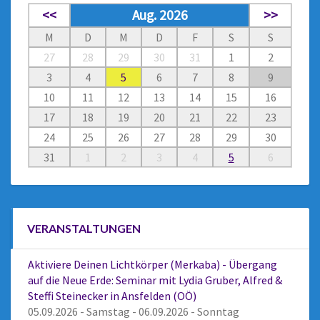
<<
Aug. 2026
>>
M
D
M
D
F
S
S
27
28
29
30
31
1
2
3
4
5
6
7
8
9
10
11
12
13
14
15
16
17
18
19
20
21
22
23
24
25
26
27
28
29
30
31
1
2
3
4
5
6
VERANSTALTUNGEN
Aktiviere Deinen Lichtkörper (Merkaba) - Übergang
auf die Neue Erde: Seminar mit Lydia Gruber, Alfred &
Steffi Steinecker in Ansfelden (OÖ)
05.09.2026 - Samstag - 06.09.2026 - Sonntag