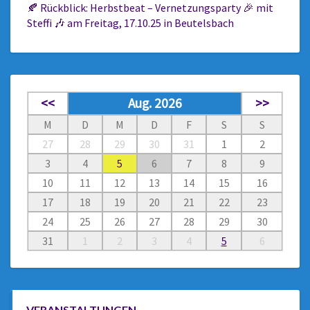
🍂 Rückblick: Herbstbeat – Vernetzungsparty 🎉 mit
Steffi 🎶 am Freitag, 17.10.25 in Beutelsbach
<<
Aug. 2026
>>
M
D
M
D
F
S
S
27
28
29
30
31
1
2
3
4
5
6
7
8
9
10
11
12
13
14
15
16
17
18
19
20
21
22
23
24
25
26
27
28
29
30
31
1
2
3
4
5
6
VERANSTALTUNGEN