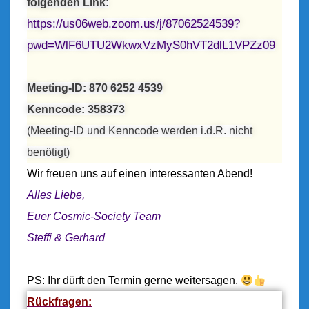
folgenden Link:
https://us06web.zoom.us/j/87062524539?
pwd=WlF6UTU2WkwxVzMyS0hVT2dlL1VPZz09
Meeting-ID: 870 6252 4539
Kenncode: 358373
(Meeting-ID und Kenncode werden i.d.R. nicht
benötigt)
Wir fr
euen uns auf einen interessanten Abend!
Alles Liebe,
Euer Cosmic-Society Team
Steffi & Gerhard
PS: Ihr dürft den Termin gerne weitersagen.
Rückfragen: