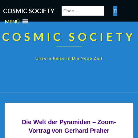
Search
Search
Finde
Finde
COSMIC SOCIETY
For:
For:
MENÜ
COSMIC SOCIETY
Unsere Reise In Die Neue Zeit
D
Die Welt der Pyramiden – Zoom-
I
Vortrag von Gerhard Praher
E