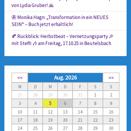
von Lydia Gruber! 🙏
🦋 Monika Hagn: „Transformation in ein NEUES
SEIN“ – Buch jetzt erhältlich!
🍂 Rückblick: Herbstbeat – Vernetzungsparty 🎉
mit Steffi 🎶 am Freitag, 17.10.25 in Beutelsbach
Aug. 2026
<<
>>
M
D
M
D
F
S
S
27
28
29
30
31
1
2
5
3
4
6
7
8
9
10
11
12
13
14
15
16
17
18
19
20
21
22
23
24
25
26
27
28
29
30