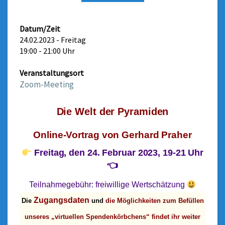
W
E
L
Datum/Zeit
T
24.02.2023 - Freitag
D
19:00 - 21:00 Uhr
E
R
Veranstaltungsort
P
Zoom-Meeting
Y
R
Die Welt der Pyramiden
A
M
Online-Vortrag von Gerhard Praher
I
D
Freitag, den 24. Februar 2023, 19-21 Uhr
E
👈
N
–
Teilnahmegebühr:
freiwillige Wertschätzung
Z
Zugangsdaten
Die
und
die Möglichkeiten zum Befüllen
O
O
unseres „virtuellen Spendenkörbchens“ findet ihr weiter