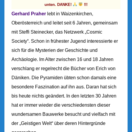
M
unten. DANKE!
!!!
-
V
Gerhard Praher
lebt in Waizenkirchen,
O
Oberösterreich und leitet seit 6 Jahren, gemeinsam
R
mit Steffi Steinecker, das Netzwerk „Cosmic
T
R
Society“. Schon in frühester Jugend interessierte er
A
sich für die Mysterien der Geschichte und
G
V
Archäologie. Im Alter zwischen 16 und 18 Jahren
O
verschlang er regelrecht die Bücher von Erich von
N
Däniken. Die Pyramiden übten schon damals eine
G
E
besondere Faszination auf ihn aus. Daran hat sich
R
bis heute nichts geändert. In den letzten 30 Jahren
H
A
hat er immer wieder die verschiedensten dieser
R
wundersamen Bauwerke besucht und vielfach mit
D
der „Geistigen Welt“ über deren Hintergründe
P
R