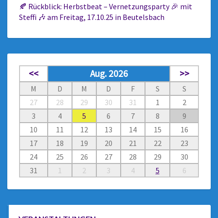
🍂 Rückblick: Herbstbeat – Vernetzungsparty 🎉 mit
Steffi 🎶 am Freitag, 17.10.25 in Beutelsbach
<<
Aug. 2026
>>
M
D
M
D
F
S
S
27
28
29
30
31
1
2
3
4
5
6
7
8
9
10
11
12
13
14
15
16
17
18
19
20
21
22
23
24
25
26
27
28
29
30
31
1
2
3
4
5
6