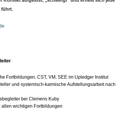
r Konflikt aufgelöst, „schwingt“ und erhellt sich jede
 führt.
de
eiter
che Fortbildungen. CST, VM, SEE im Upledger Institut
teller und systemisch-karmische Aufstellungsarbeit nach
gsbegleiter bei Clemens Kuby
t allen wichtigen Fortbildungen