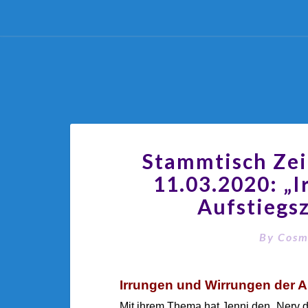
Stammtisch Ze
11.03.2020: „
Aufstiegsz
By
Cosm
Irrungen und Wirrungen der A
Mit ihrem Thema hat Jenni den „Nerv d