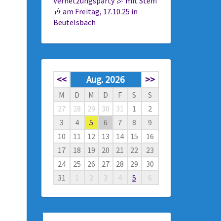
Vernetzungsparty 🎉 mit Steffi
🎶 am Freitag, 17.10.25 in
Beutelsbach
<<
Aug. 2026
>>
M
D
M
D
F
S
S
27
28
29
30
31
1
2
3
4
5
6
7
8
9
10
11
12
13
14
15
16
17
18
19
20
21
22
23
24
25
26
27
28
29
30
31
1
2
3
4
5
6