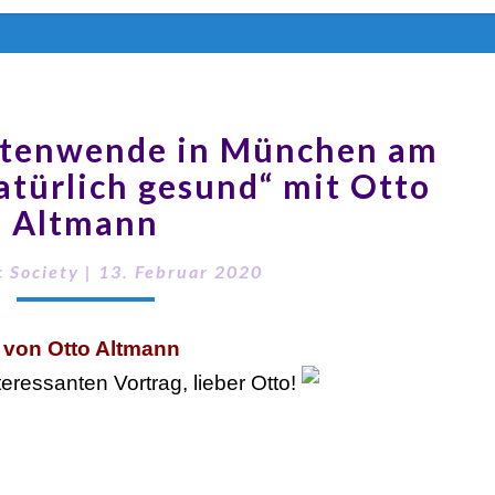
itenwende in München am
atürlich gesund“ mit Otto
Altmann
 Society
|
13. Februar 2020
g von Otto Altmann
teressanten Vortrag, lieber Otto!