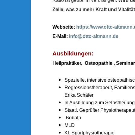
Ratio ist geübt im Verdrängen.
Wird de
Zelle, was zu mehr Kraft und Vitalität
Webseite:
https://www.otto-al
tmann.
E-Mail:
info@otto-altmann.de
Ausbildungen:
Heilpraktiker, Osteopathie , Seminarl
Spezielle, intensive osteopathis
Regressionstherapeut, Familiens
Erika Schäfer
In Ausbildung zum Selbstheilun
Staatl. Geprüfter Physiotherapeu
Bobath
MLD
Kl. Sportphysiotherapie