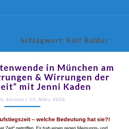
Schlagwort:
Rolf Baldur
itenwende in München am
Irrungen & Wirrungen der
eit“ mit Jenni Kaden
ic Society
|
13. März 2020
ufstiegszeit – welche Bedeutung hat sie?!
er Zeit“ getroffen. Es hab einen regen Meinungs- und