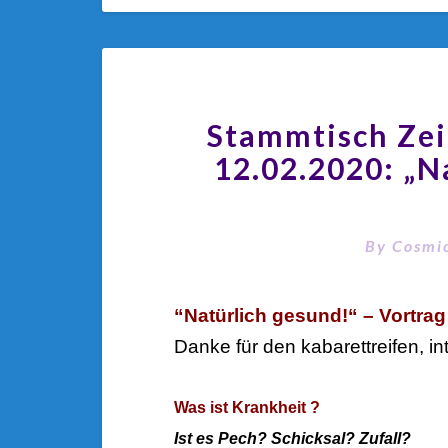
Stammtisch Ze
12.02.2020: „N
By
Cosmic
“Natürlich gesund!“ – Vortra
Danke für den kabarettreifen, in
Was ist Krankheit ?
Ist es Pech? Schicksal? Zufall?