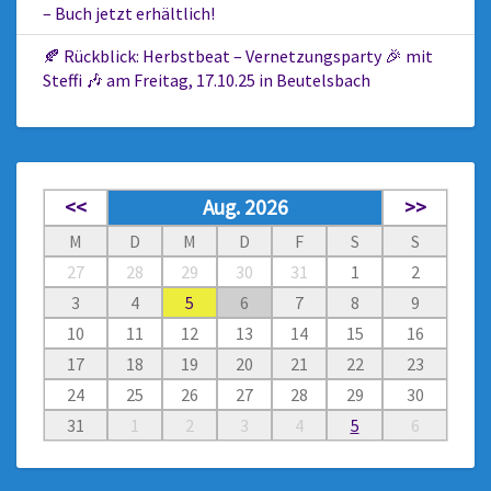
– Buch jetzt erhältlich!
🍂 Rückblick: Herbstbeat – Vernetzungsparty 🎉 mit
Steffi 🎶 am Freitag, 17.10.25 in Beutelsbach
<<
Aug. 2026
>>
M
D
M
D
F
S
S
27
28
29
30
31
1
2
3
4
5
6
7
8
9
10
11
12
13
14
15
16
17
18
19
20
21
22
23
24
25
26
27
28
29
30
31
1
2
3
4
5
6