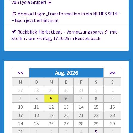
von Lydia Gruber! 🙏
🦋 Monika Hagn: „Transformation in ein NEUES SEIN“
– Buch jetzt erhältlich!
🍂 Rückblick: Herbstbeat – Vernetzungsparty 🎉 mit
Steffi 🎶 am Freitag, 17.10.25 in Beutelsbach
<<
Aug. 2026
>>
M
D
M
D
F
S
S
27
28
29
30
31
1
2
3
4
5
6
7
8
9
10
11
12
13
14
15
16
17
18
19
20
21
22
23
24
25
26
27
28
29
30
31
1
2
3
4
5
6