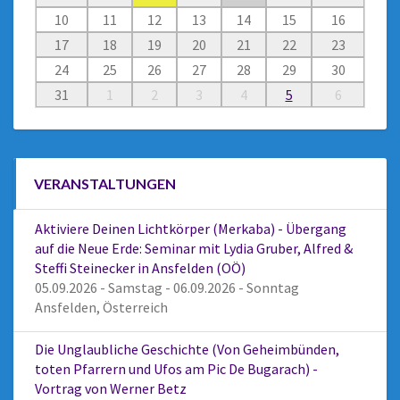
10
11
12
13
14
15
16
17
18
19
20
21
22
23
24
25
26
27
28
29
30
31
1
2
3
4
5
6
VERANSTALTUNGEN
Aktiviere Deinen Lichtkörper (Merkaba) - Übergang
auf die Neue Erde: Seminar mit Lydia Gruber, Alfred &
Steffi Steinecker in Ansfelden (OÖ)
05.09.2026 - Samstag - 06.09.2026 - Sonntag
Ansfelden, Österreich
Die Unglaubliche Geschichte (Von Geheimbünden,
toten Pfarrern und Ufos am Pic De Bugarach) -
Vortrag von Werner Betz