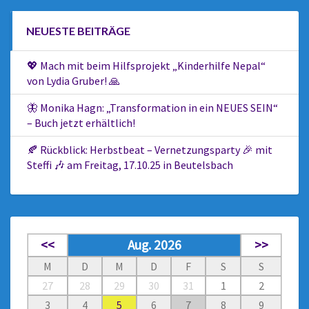
NEUESTE BEITRÄGE
💖 Mach mit beim Hilfsprojekt „Kinderhilfe Nepal“
von Lydia Gruber! 🙏
🦋 Monika Hagn: „Transformation in ein NEUES SEIN“
– Buch jetzt erhältlich!
🍂 Rückblick: Herbstbeat – Vernetzungsparty 🎉 mit
Steffi 🎶 am Freitag, 17.10.25 in Beutelsbach
<<
Aug. 2026
>>
M
D
M
D
F
S
S
27
28
29
30
31
1
2
3
4
5
6
7
8
9