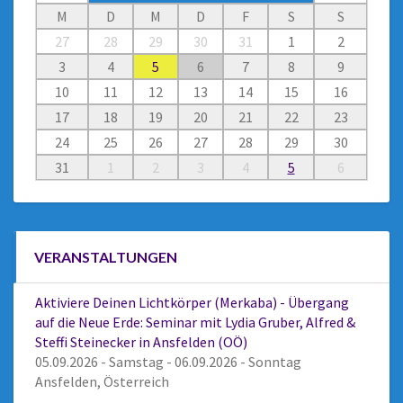
M
D
M
D
F
S
S
27
28
29
30
31
1
2
3
4
5
6
7
8
9
10
11
12
13
14
15
16
17
18
19
20
21
22
23
24
25
26
27
28
29
30
31
1
2
3
4
5
6
VERANSTALTUNGEN
Aktiviere Deinen Lichtkörper (Merkaba) - Übergang
auf die Neue Erde: Seminar mit Lydia Gruber, Alfred &
Steffi Steinecker in Ansfelden (OÖ)
05.09.2026 - Samstag - 06.09.2026 - Sonntag
Ansfelden, Österreich