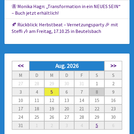
🦋 Monika Hagn: „Transformation in ein NEUES SEIN“
– Buch jetzt erhältlich!
🍂 Rückblick: Herbstbeat – Vernetzungsparty 🎉 mit
Steffi 🎶 am Freitag, 17.10.25 in Beutelsbach
<<
Aug. 2026
>>
M
D
M
D
F
S
S
27
28
29
30
31
1
2
3
4
5
6
7
8
9
10
11
12
13
14
15
16
17
18
19
20
21
22
23
24
25
26
27
28
29
30
31
1
2
3
4
5
6