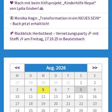
💖 Mach mit beim Hilfsprojekt „Kinderhilfe Nepal“
von Lydia Gruber! 🙏
🦋 Monika Hagn: „Transformation in ein NEUES SEIN“
– Buch jetzt erhältlich!
🍂 Rückblick: Herbstbeat – Vernetzungsparty 🎉 mit
Steffi 🎶 am Freitag, 17.10.25 in Beutelsbach
<<
Aug. 2026
>>
M
D
M
D
F
S
S
27
28
29
30
31
1
2
3
4
5
6
7
8
9
10
11
12
13
14
15
16
17
18
19
20
21
22
23
24
25
26
27
28
29
30