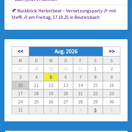
🍂 Rückblick: Herbstbeat – Vernetzungsparty 🎉 mit
Steffi 🎶 am Freitag, 17.10.25 in Beutelsbach
<<
Aug. 2026
>>
M
D
M
D
F
S
S
27
28
29
30
31
1
2
3
4
5
6
7
8
9
10
11
12
13
14
15
16
17
18
19
20
21
22
23
24
25
26
27
28
29
30
31
1
2
3
4
5
6