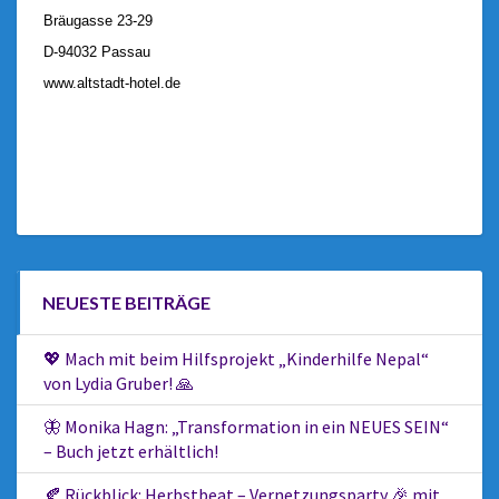
Bräugasse 23-29
D-94032 Passau
www.altstadt-hotel.de
NEUESTE BEITRÄGE
💖 Mach mit beim Hilfsprojekt „Kinderhilfe Nepal“
von Lydia Gruber! 🙏
🦋 Monika Hagn: „Transformation in ein NEUES SEIN“
– Buch jetzt erhältlich!
🍂 Rückblick: Herbstbeat – Vernetzungsparty 🎉 mit