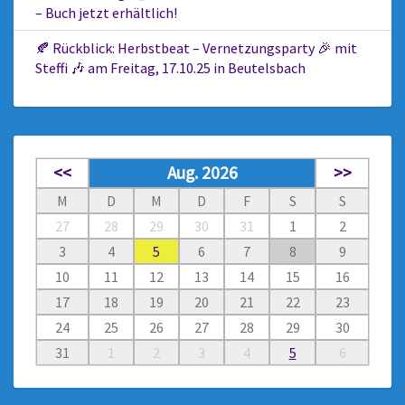
– Buch jetzt erhältlich!
🍂 Rückblick: Herbstbeat – Vernetzungsparty 🎉 mit
Steffi 🎶 am Freitag, 17.10.25 in Beutelsbach
<<
Aug. 2026
>>
M
D
M
D
F
S
S
27
28
29
30
31
1
2
3
4
5
6
7
8
9
10
11
12
13
14
15
16
17
18
19
20
21
22
23
24
25
26
27
28
29
30
31
1
2
3
4
5
6