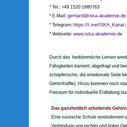
O
N
*
Tel.: +49 1520 1880763
I
gerhard@iska-akademie.de
*
E-Mail:
K
https://t.me/ISKA_Kanal
*
Telegram:
|
A
www.iska-akademie.de
*
Webseite:
A
F
F
E
Durch das herkömmliche Lernen werde
N
Fähigkeiten trainiert, abgefragt und ben
Z
schöpferische, die emotionale Seite ble
E
Gehirnhälfte). Hinzu kommen noch sta
L
L
Freiraum für individuelle Entfaltung la
E
R
Das ganzheitlich arbeitende Gehirn
U
Eine russische Schule revolutioniert 
N
Verbindung von rechter und linker Geh