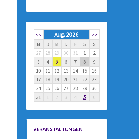
Aug. 2026
<<
>>
M
D
M
D
F
S
S
27
28
29
30
31
1
2
5
3
4
6
7
8
9
10
11
12
13
14
15
16
17
18
19
20
21
22
23
24
25
26
27
28
29
30
5
31
1
2
3
4
6
VERANSTALTUNGEN