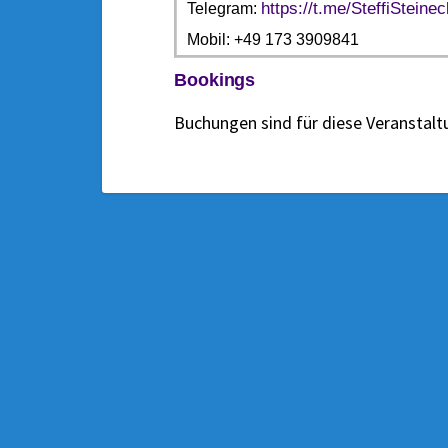
https://t.me/SteffiSteine
Telegram:
Mobil: +49 173 3909841
Bookings
Buchungen sind für diese Veranstal