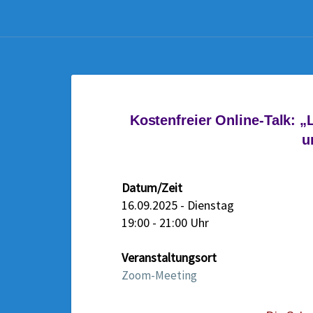
K
Kostenfreier Online-Talk: „
O
u
S
T
Datum/Zeit
E
16.09.2025 - Dienstag
N
19:00 - 21:00 Uhr
F
R
Veranstaltungsort
E
Zoom-Meeting
I
E
R