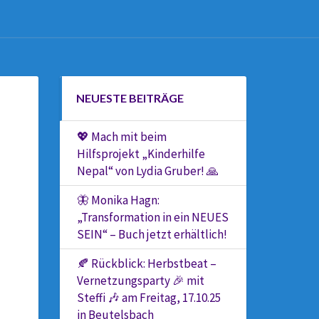
NEUESTE BEITRÄGE
💖 Mach mit beim
Hilfsprojekt „Kinderhilfe
Nepal“ von Lydia Gruber! 🙏
🦋 Monika Hagn:
„Transformation in ein NEUES
SEIN“ – Buch jetzt erhältlich!
🍂 Rückblick: Herbstbeat –
Vernetzungsparty 🎉 mit
Steffi 🎶 am Freitag, 17.10.25
in Beutelsbach