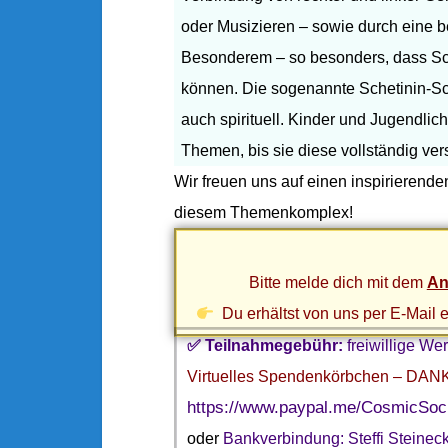
D
G
oder Musizieren – sowie durch eine
E
Besonderem – so besonders, dass Schü
R
können. Die sogenannte Schetinin-Schu
H
auch spirituell. Kinder und Jugendli
A
Themen, bis sie diese vollständig ve
R
D
Wir fr
euen uns auf einen inspirierend
R
diesem Themenkomplex!
Ö
SS
L
Bitte melde dich mit dem
An
E
Du erhältst von uns per E-Mail
R
✅ Teilnahmegebühr:
freiwillige We
Virtuelles Spendenkörbchen – DANK
https://www.paypal.me/CosmicSoc
oder
Bankverbindung: Steffi Steinec