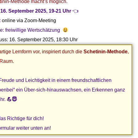
tinin-Methode macht’s möglich.
 16. September 2025, 19-21 Uhr
👈
:
online via Zoom-Meeting
e: freiwillige Wertschätzung
ss: 16. September 2025, 18:30 Uhr
tige Lernform vor, inspiriert durch die
Schetinin-Method
e
,
n Raum.
Freude und Leichtigkeit in einem freundschaftlichen
ebenbei“ ein Über-sich-hinauswachsen, ein Erkennen ganz
hr.
💪😇
s Richtige für dich!
rmular weiter unten an!