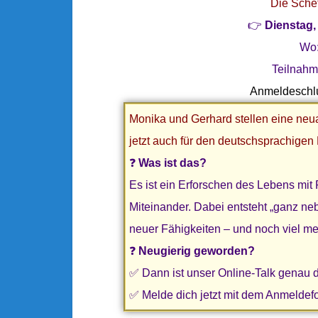
Die Sche
O
👉
Dienstag,
N
Wo
L
I
Teilnahm
N
Anmeldeschlu
E
Monika und Gerhard stellen eine neuar
-
T
jetzt auch für den deutschsprachige
A
❓
Was ist das?
L
Es ist ein Erforschen des Lebens mit 
K
Miteinander. Dabei entsteht „ganz n
:
„
neuer Fähigkeiten – und noch viel me
L
❓
Neugierig geworden?
E
✅ Dann ist unser Online-Talk genau da
R
✅ Melde dich jetzt mit dem Anmeldefo
N
E