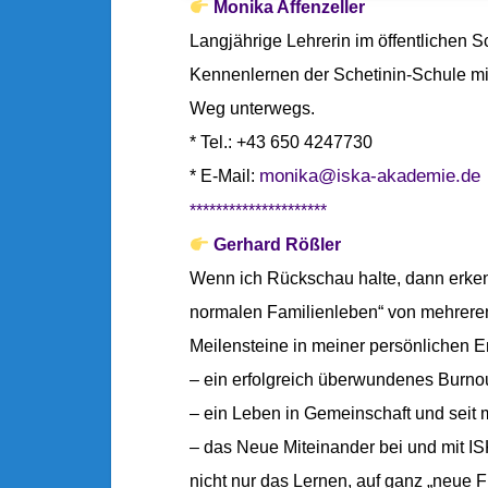
Monika Affenzeller
N
Langjährige Lehrerin im öffentlichen 
N
Kennenlernen der Schetinin-Schule mi
E
U
Weg unterwegs.
E
* Tel.: +43 650 4247730
R
monika@iska-akademie.de
* E-Mail:
L
*********************
E
B
Gerhard Rößler
E
Wenn ich Rückschau halte, dann erken
N
normalen Familienleben“ von mehreren
“
Meilensteine in meiner persönlichen E
–
M
– ein erfolgreich überwundenes Burnou
I
– ein Leben in Gemeinschaft und seit
T
– das Neue Miteinander bei und mit I
M
nicht nur das Lernen, auf ganz „neue Fü