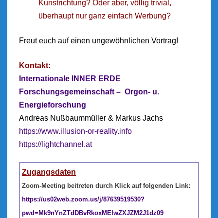
Kunstrichtung? Oder aber, völlig trivial,
überhaupt nur ganz einfach Werbung?
Freut euch auf einen ungewöhnlichen Vortrag!
Kontakt:
Internationale INNER ERDE
Forschungsgemeinschaft – Orgon- u.
Energieforschung
Andreas Nußbaummüller & Markus Jachs
https://www.illusion-or-reality.info
https://lightchannel.at
Zugangsdaten
Zoom-Meeting beitreten durch Klick auf folgenden Link:
https://us02web.zoom.us/j/87639519530?
pwd=Mk9nYnZTdDBvRkoxMElwZXJZM2J1dz09