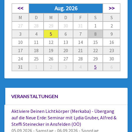
<<
Aug. 2026
>>
M
D
M
D
F
S
S
27
28
29
30
31
1
2
3
4
5
6
7
8
9
10
11
12
13
14
15
16
17
18
19
20
21
22
23
24
25
26
27
28
29
30
31
1
2
3
4
5
6
VERANSTALTUNGEN
Aktiviere Deinen Lichtkörper (Merkaba) - Übergang
auf die Neue Erde: Seminar mit Lydia Gruber, Alfred &
Steffi Steinecker in Ansfelden (OÖ)
05.09.2026 - Samstag - 06.09.2026 - Sonntag