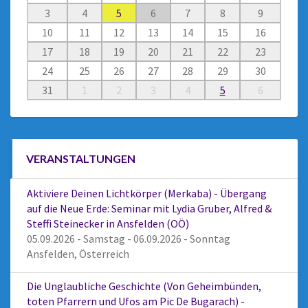
3
4
5
6
7
8
9
10
11
12
13
14
15
16
17
18
19
20
21
22
23
24
25
26
27
28
29
30
31
1
2
3
4
5
6
VERANSTALTUNGEN
Aktiviere Deinen Lichtkörper (Merkaba) - Übergang
auf die Neue Erde: Seminar mit Lydia Gruber, Alfred &
Steffi Steinecker in Ansfelden (OÖ)
05.09.2026 - Samstag - 06.09.2026 - Sonntag
Ansfelden, Österreich
Die Unglaubliche Geschichte (Von Geheimbünden,
toten Pfarrern und Ufos am Pic De Bugarach) -