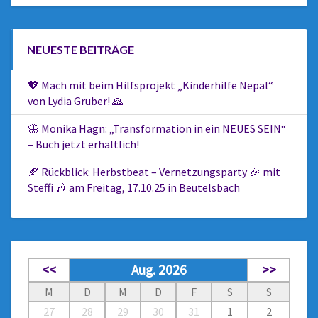
NEUESTE BEITRÄGE
💖 Mach mit beim Hilfsprojekt „Kinderhilfe Nepal“
von Lydia Gruber! 🙏
🦋 Monika Hagn: „Transformation in ein NEUES SEIN“
– Buch jetzt erhältlich!
🍂 Rückblick: Herbstbeat – Vernetzungsparty 🎉 mit
Steffi 🎶 am Freitag, 17.10.25 in Beutelsbach
<<
Aug. 2026
>>
M
D
M
D
F
S
S
27
28
29
30
31
1
2