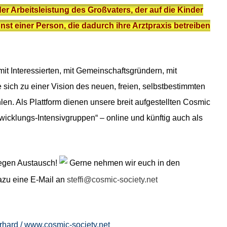
r Arbeitsleistung des Großvaters, der auf die Kinder
nst einer Person, die dadurch ihre Arztpraxis betreiben
t Interessierten, mit Gemeinschaftsgründern, mit
e sich zu einer Vision des neuen, freien, selbstbestimmten
hlen.
Als Plattform dienen unsere breit aufgestellten Cosmic
icklungs-Intensivgruppen“ – online und künftig auch als
regen Austausch!
Gerne nehmen wir euch in den
dazu eine E-Mail an
steffi@cosmic-society.net
rhard /
www.cosmic-society.net