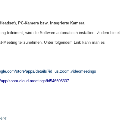
Headset), PC-Kamera bzw. integrierte Kamera
teilnimmt, wird die Software automatisch installiert. Zudem bietet
est-Meeting teilzunehmen. Unter folgendem Link kann man es
oogle.com/store/apps/details?id=us.zoom.videomeetings
g/app/zoom-cloud-meetings/id546505307
Net