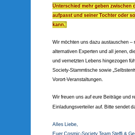
Unterschied mehr geben zwischen de
aufpasst und seiner Tochter oder so
kann.
Wir möchten uns dazu austauschen – mi
alternativen Experten und all jenen, di
und vernetzten Lebens hingezogen fü
Society-Stammtische sowie „Selbstentw
Vorort-Veranstaltungen.
Wir freuen uns auf eure Beiträge und 
Einladungsverteiler auf. Bitte sendet 
Alles Liebe,
Euer Cosmic-Society Team Steffi & Ge