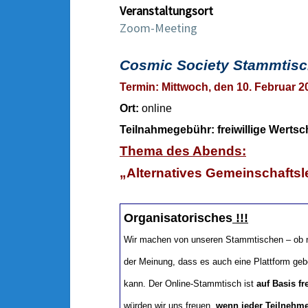
Veranstaltungsort
Zoom-Meeting
Cosmic Society Stammtis
Termin: Mittwoch, den 10. Februar 2
Ort:
online
T
eilnahmegebühr: freiwillige Werts
Thema des Abends:
„Alternatives Gemeinschaftsle
Organisatorisches
!!!
Wir machen von unseren Stammtischen – ob nu
der Meinung, dass es auch eine Plattform 
kann.
Der Online-S
tammtisch ist
auf Basis fr
würden wir uns freuen,
wenn jeder Teilnehmer