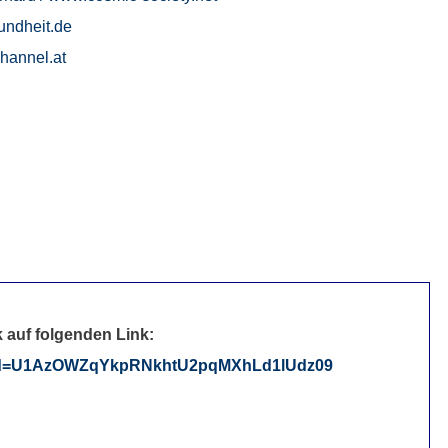
undheit.de
hannel.at
 auf folgenden Link:
?pwd=U1AzOWZqYkpRNkhtU2pqMXhLd1lUdz09