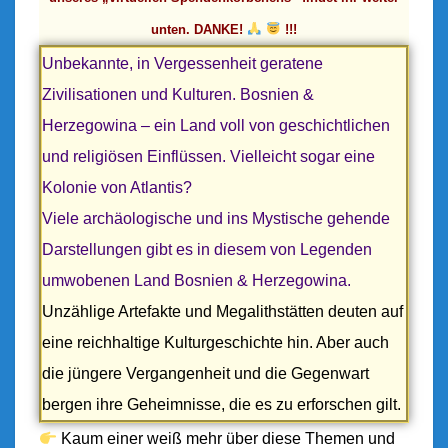
L
unten. DANKE!
!!!
I
N
Unbekannte, in Vergessenheit geratene
E
Zivilisationen und Kulturen. Bosnien &
:
B
Herzegowina – ein Land voll von geschichtlichen
O
und religiösen Einflüssen. Vielleicht sogar eine
S
Kolonie von Atlantis?
N
I
Viele archäologische und ins Mystische gehende
E
Darstellungen gibt es in diesem von Legenden
N
&
umwobenen Land Bosnien & Herzegowina.
H
Unzählige Artefakte und Megalithstätten deuten auf
E
eine reichhaltige Kulturgeschichte hin. Aber auch
R
Z
die jüngere Vergangenheit und die Gegenwart
E
bergen ihre Geheimnisse, die es zu erforschen gilt.
G
O
Kaum einer weiß mehr über diese Themen und