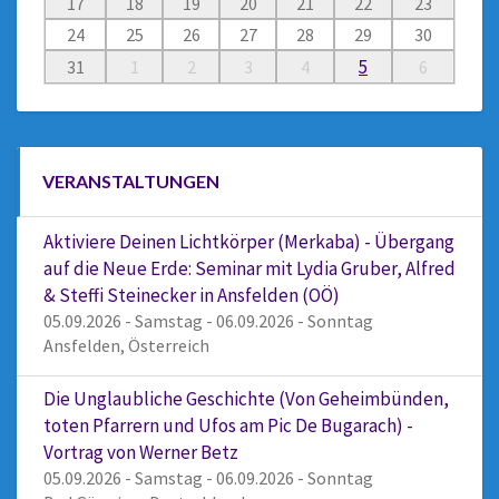
17
18
19
20
21
22
23
24
25
26
27
28
29
30
5
31
1
2
3
4
6
VERANSTALTUNGEN
Aktiviere Deinen Lichtkörper (Merkaba) - Übergang
auf die Neue Erde: Seminar mit Lydia Gruber, Alfred
& Steffi Steinecker in Ansfelden (OÖ)
05.09.2026 - Samstag - 06.09.2026 - Sonntag
Ansfelden, Österreich
Die Unglaubliche Geschichte (Von Geheimbünden,
toten Pfarrern und Ufos am Pic De Bugarach) -
Vortrag von Werner Betz
05.09.2026 - Samstag - 06.09.2026 - Sonntag