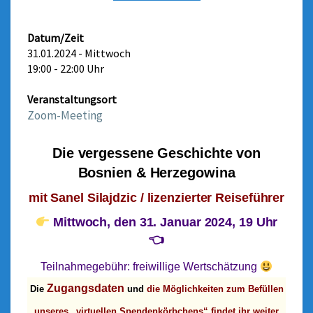
I
C
S
Datum/Zeit
O
31.01.2024 - Mittwoch
C
19:00 - 22:00 Uhr
I
E
Veranstaltungsort
T
Zoom-Meeting
Y
S
Die vergessene Geschichte von
T
A
Bosnien & Herzegowina
M
mit Sanel Silajdzic / lizenzierter Reiseführer
M
T
Mittwoch, den 31. Januar 2024, 19 Uhr
I
👈
S
C
Teilnahmegebühr:
freiwillige Wertschätzung
H
Zugangsdaten
Die
und
die Möglichkeiten zum Befüllen
O
N
unseres „virtuellen Spendenkörbchens“ findet ihr weiter