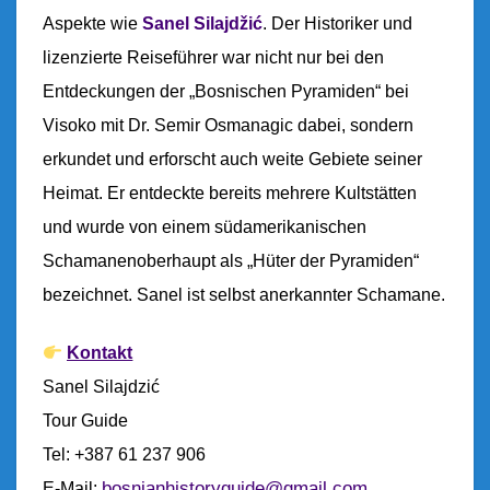
W
Aspekte wie
Sanel Silajdžić
. Der Historiker und
I
N
lizenzierte Reiseführer war nicht nur bei den
A
Entdeckungen der „Bosnischen Pyramiden“ bei
–
Visoko mit Dr. Semir Osmanagic dabei, sondern
D
I
erkundet und erforscht auch weite Gebiete seiner
E
Heimat. Er entdeckte bereits mehrere Kultstätten
V
E
und wurde von einem südamerikanischen
R
Schamanenoberhaupt als „Hüter der Pyramiden“
G
bezeichnet. Sanel ist selbst anerkannter Schamane.
E
S
S
Kontakt
E
Sanel Silajdzić
N
E
Tour Guide
G
Tel: +387 61 237 906
E
bosnianhistoryguide@gmail.com
E-Mail: