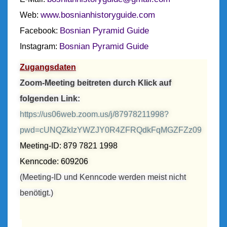
S
C
www.bosnianhistoryguide.com
Web:
H
Bosnian Pyramid Guide
Facebook:
I
C
Bosnian Pyramid Guide
Instagram:
H
T
Zugangsdaten
E
Zoom-Meeting beitreten durch Klick auf
E
folgenden Link:
I
N
https://us06web.zoom.us/j/87978211998?
E
pwd=cUNQZkIzYWZJY0R4ZFRQdkFqMGZFZz09
S
L
Meeting-ID: 879 7821 1998
A
Kenncode: 609206
N
(Meeting-ID und Kenncode werden meist nicht
D
E
benötigt.)
S