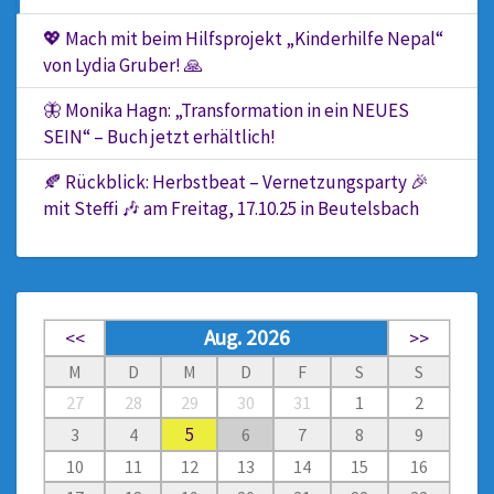
💖 Mach mit beim Hilfsprojekt „Kinderhilfe Nepal“
von Lydia Gruber! 🙏
🦋 Monika Hagn: „Transformation in ein NEUES
SEIN“ – Buch jetzt erhältlich!
🍂 Rückblick: Herbstbeat – Vernetzungsparty 🎉
mit Steffi 🎶 am Freitag, 17.10.25 in Beutelsbach
Aug. 2026
<<
>>
M
D
M
D
F
S
S
27
28
29
30
31
1
2
5
3
4
6
7
8
9
10
11
12
13
14
15
16