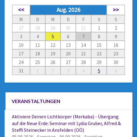
<<
Aug. 2026
>>
M
D
M
D
F
S
S
27
28
29
30
31
1
2
3
4
5
6
7
8
9
10
11
12
13
14
15
16
17
18
19
20
21
22
23
24
25
26
27
28
29
30
31
1
2
3
4
5
6
VERANSTALTUNGEN
Aktiviere Deinen Lichtkörper (Merkaba) - Übergang
auf die Neue Erde: Seminar mit Lydia Gruber, Alfred &
Steffi Steinecker in Ansfelden (OÖ)
05.09.2026 - Samstag - 06.09.2026 - Sonntag