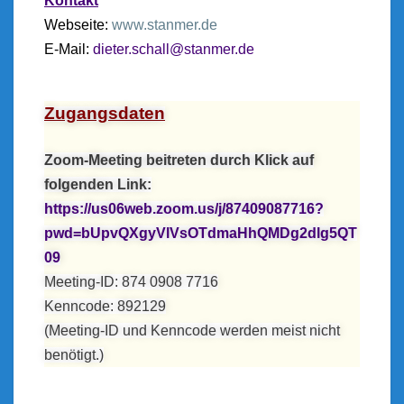
Kontakt
Webseite:
www.stanmer.de
E-Mail:
dieter.schall@stanmer.de
Zugangsdaten
Zoom-Meeting beitreten durch Klick auf
folgenden Link:
https://us06web.zoom.us/j/87409087716?
pwd=bUpvQXgyVlVsOTdmaHhQMDg2dlg5QT
09
Meeting-ID: 874 0908 7716
Kenncode: 892129
(Meeting-ID und Kenncode werden meist nicht
benötigt.)