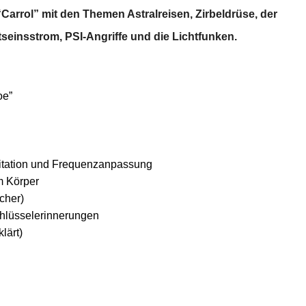
“Carrol” mit den Themen Astralreisen, Zirbeldrüse, der
einsstrom, PSI-Angriffe und die Lichtfunken.
oe”
vitation und Frequenzanpassung
m Körper
cher)
chlüsselerinnerungen
lärt)