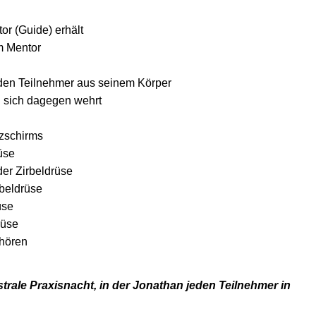
r (Guide) erhält
m Mentor
eden Teilnehmer aus seinem Körper
n sich dagegen wehrt
tzschirms
üse
der Zirbeldrüse
rbeldrüse
üse
rüse
hören
strale Praxisnacht, in der Jonathan jeden Teilnehmer in