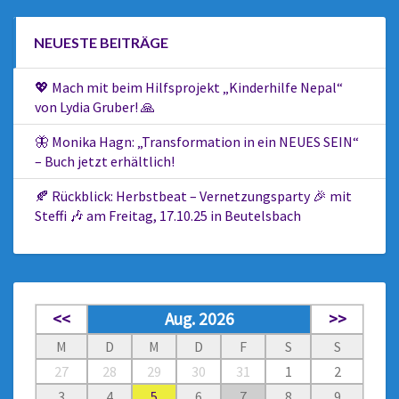
NEUESTE BEITRÄGE
💖 Mach mit beim Hilfsprojekt „Kinderhilfe Nepal“
von Lydia Gruber! 🙏
🦋 Monika Hagn: „Transformation in ein NEUES SEIN“
– Buch jetzt erhältlich!
🍂 Rückblick: Herbstbeat – Vernetzungsparty 🎉 mit
Steffi 🎶 am Freitag, 17.10.25 in Beutelsbach
<<
Aug. 2026
>>
M
D
M
D
F
S
S
27
28
29
30
31
1
2
3
4
5
6
7
8
9