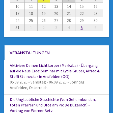
10
11
12
13
14
15
16
17
18
19
20
21
22
23
24
25
26
27
28
29
30
31
1
2
3
4
5
6
VERANSTALTUNGEN
Aktiviere Deinen Lichtkörper (Merkaba) - Übergang
auf die Neue Erde: Seminar mit Lydia Gruber, Alfred &
Steffi Steinecker in Ansfelden (OÖ)
05.09.2026 - Samstag - 06.09.2026 - Sonntag
Ansfelden, Österreich
Die Unglaubliche Geschichte (Von Geheimbünden,
toten Pfarrern und Ufos am Pic De Bugarach) -
Vortrag von Werner Betz