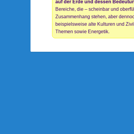
auf der Erde und dessen Bedeutu
Bereiche, die – scheinbar und oberfl
Zusammenhang stehen, aber dennoch
beispielsweise alte Kulturen und Ziv
Themen sowie Energetik.