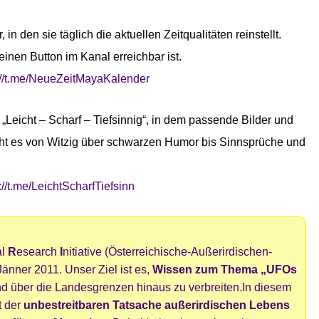
 in den sie täglich die aktuellen Zeitqualitäten reinstellt.
einen Button im Kanal erreichbar ist.
://t.me/NeueZeitMayaKalender
„Leicht – Scharf – Tiefsinnig“, in dem passende Bilder und
t es von Witzig über schwarzen Humor bis Sinnsprüche und
://t.me/LeichtScharfTiefsinn
al
R
esearch
I
nitiative (Österreichische-Außerirdischen-
Jänner 2011. Unser Ziel ist es,
Wissen zum Thema „UFOs
nd über die Landesgrenzen hinaus zu verbreiten.
In diesem
t der
unbestreitbaren Tatsache
außerirdischen Lebens