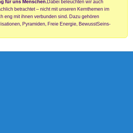
ng für uns Menschen.
Dabei beleuchten wir auch
ächlich betrachtet – nicht mit unseren Kernthemen im
 eng mit ihnen verbunden sind. Dazu gehören
ilisationen, Pyramiden, Freie Energie, BewusstSeins-