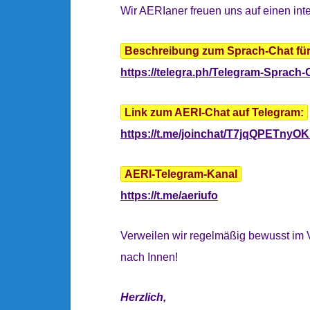
Wir AERIaner freuen uns auf einen int
Beschreibung zum Sprach-Chat für 
https://telegra.ph/Telegram-Sprach-
Link zum AERI-Chat auf Telegram:
https://t.me/joinchat/T7jqQPETnyO
AERI-Telegram-Kanal
https://t.me/aeriufo
Verweilen wir regelmäßig bewusst im V
nach Innen!
Herzlich,