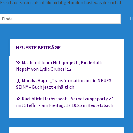
Es schaut so aus als ob du nicht gefunden hast was du suchst.
NEUESTE BEITRÄGE
💖 Mach mit beim Hilfsprojekt „Kinderhilfe
Nepal“ von Lydia Gruber! 🙏
🦋 Monika Hagn: „Transformation in ein NEUES
SEIN“ – Buch jetzt erhältlich!
🍂 Rückblick: Herbstbeat – Vernetzungsparty 🎉
mit Steffi 🎶 am Freitag, 17.10.25 in Beutelsbach