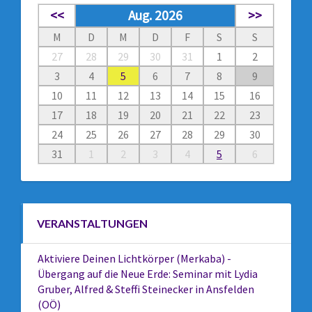
<<
Aug. 2026
>>
M
D
M
D
F
S
S
27
28
29
30
31
1
2
3
4
5
6
7
8
9
10
11
12
13
14
15
16
17
18
19
20
21
22
23
24
25
26
27
28
29
30
31
1
2
3
4
5
6
VERANSTALTUNGEN
Aktiviere Deinen Lichtkörper (Merkaba) -
Übergang auf die Neue Erde: Seminar mit Lydia
Gruber, Alfred & Steffi Steinecker in Ansfelden
(OÖ)