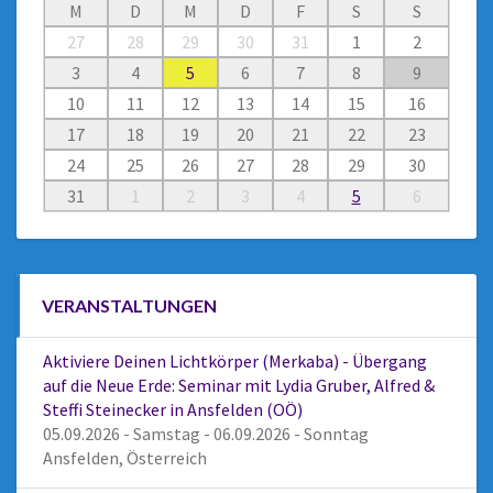
M
D
M
D
F
S
S
27
28
29
30
31
1
2
3
4
5
6
7
8
9
10
11
12
13
14
15
16
17
18
19
20
21
22
23
24
25
26
27
28
29
30
31
1
2
3
4
5
6
VERANSTALTUNGEN
Aktiviere Deinen Lichtkörper (Merkaba) - Übergang
auf die Neue Erde: Seminar mit Lydia Gruber, Alfred &
Steffi Steinecker in Ansfelden (OÖ)
05.09.2026 - Samstag - 06.09.2026 - Sonntag
Ansfelden, Österreich