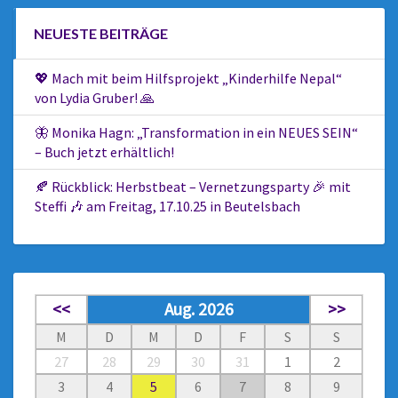
NEUESTE BEITRÄGE
💖 Mach mit beim Hilfsprojekt „Kinderhilfe Nepal“
von Lydia Gruber! 🙏
🦋 Monika Hagn: „Transformation in ein NEUES SEIN“
– Buch jetzt erhältlich!
🍂 Rückblick: Herbstbeat – Vernetzungsparty 🎉 mit
Steffi 🎶 am Freitag, 17.10.25 in Beutelsbach
<<
Aug. 2026
>>
M
D
M
D
F
S
S
27
28
29
30
31
1
2
3
4
5
6
7
8
9