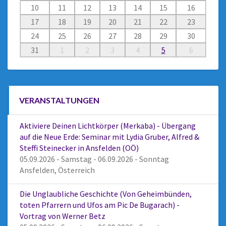
10
11
12
13
14
15
16
17
18
19
20
21
22
23
24
25
26
27
28
29
30
31
1
2
3
4
5
6
VERANSTALTUNGEN
Aktiviere Deinen Lichtkörper (Merkaba) - Übergang
auf die Neue Erde: Seminar mit Lydia Gruber, Alfred &
Steffi Steinecker in Ansfelden (OÖ)
05.09.2026 - Samstag - 06.09.2026 - Sonntag
Ansfelden, Österreich
Die Unglaubliche Geschichte (Von Geheimbünden,
toten Pfarrern und Ufos am Pic De Bugarach) -
Vortrag von Werner Betz