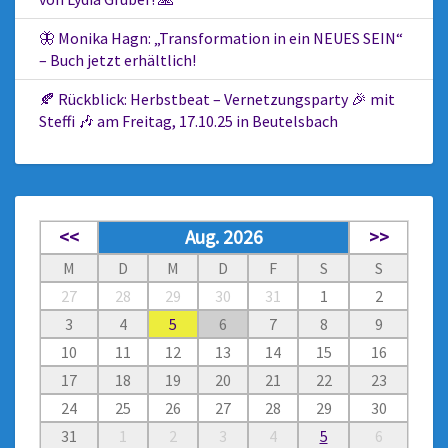
🦋 Monika Hagn: „Transformation in ein NEUES SEIN“
– Buch jetzt erhältlich!
🍂 Rückblick: Herbstbeat – Vernetzungsparty 🎉 mit
Steffi 🎶 am Freitag, 17.10.25 in Beutelsbach
<<
Aug. 2026
>>
M
D
M
D
F
S
S
27
28
29
30
31
1
2
3
4
5
6
7
8
9
10
11
12
13
14
15
16
17
18
19
20
21
22
23
24
25
26
27
28
29
30
31
1
2
3
4
5
6