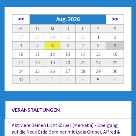
<<
Aug. 2026
>>
M
D
M
D
F
S
S
27
28
29
30
31
1
2
3
4
5
6
7
8
9
10
11
12
13
14
15
16
17
18
19
20
21
22
23
24
25
26
27
28
29
30
31
1
2
3
4
5
6
VERANSTALTUNGEN
Aktiviere Deinen Lichtkörper (Merkaba) - Übergang
auf die Neue Erde: Seminar mit Lydia Gruber, Alfred &