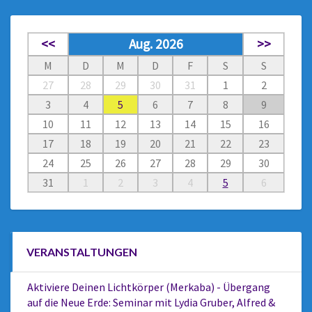
<<
Aug. 2026
>>
M
D
M
D
F
S
S
27
28
29
30
31
1
2
3
4
5
6
7
8
9
10
11
12
13
14
15
16
17
18
19
20
21
22
23
24
25
26
27
28
29
30
31
1
2
3
4
5
6
VERANSTALTUNGEN
Aktiviere Deinen Lichtkörper (Merkaba) - Übergang
auf die Neue Erde: Seminar mit Lydia Gruber, Alfred &