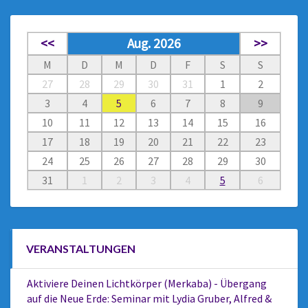
<<
Aug. 2026
>>
M
D
M
D
F
S
S
27
28
29
30
31
1
2
3
4
5
6
7
8
9
10
11
12
13
14
15
16
17
18
19
20
21
22
23
24
25
26
27
28
29
30
31
1
2
3
4
5
6
VERANSTALTUNGEN
Aktiviere Deinen Lichtkörper (Merkaba) - Übergang
auf die Neue Erde: Seminar mit Lydia Gruber, Alfred &